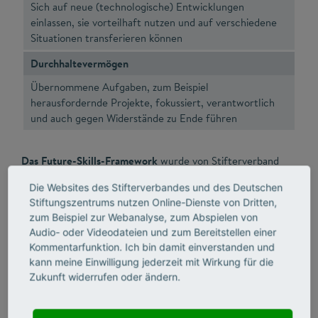
Sich auf neue (technologische) Entwicklungen
einlassen, sie vorteilhaft nutzen und auf verschiedene
Situationen transferieren können
Durchhaltevermögen
Übernommene Aufgaben, zum Beispiel
herausfordernde Projekte, fokussiert, verantwortlich
und auch gegen Widerstände zu Ende führen
Das Future-Skills-Framework
wurde von Stifterverband
und McKinsey erarbeitet. Es liefert den analytischen
Die Websites des Stifterverbandes und des Deutschen
Rahmen für die Programminitiative Future Skills des
Stiftungszentrums nutzen Online-Dienste von Dritten,
Stifterverbandes. Methodisch basieren die Ergebnisse auf
zum Beispiel zur Webanalyse, zum Abspielen von
einer Kombination aus quantitativem und qualitativem
Audio- oder Videodateien und zum Bereitstellen einer
Vorgehen: Zunächst wurde ein Workshop mit 40
Kommentarfunktion. Ich bin damit einverstanden und
Teilnehmern aus Start-ups, etablierten Unternehmen,
kann meine Einwilligung jederzeit mit Wirkung für die
Bildungseinrichtungen sowie aus Politik, Verwaltung und
Zukunft widerrufen oder ändern.
Verbänden veranstaltet. Anschließend erfolgte eine
standardisierte Onlinebefragung von insgesamt 607
deutschen Unternehmen aus der gewerblichen Wirtschaft,