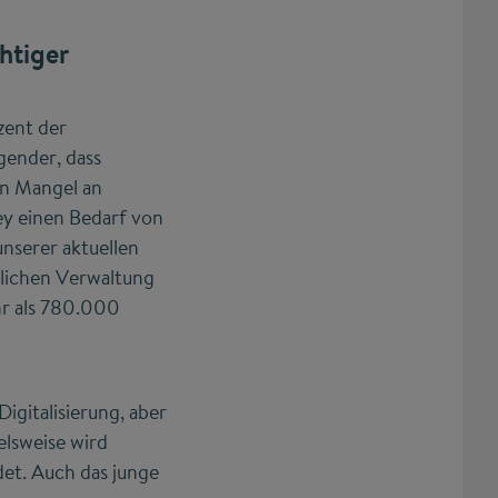
htiger
zent der
ender, dass
en Mangel an
ey einen Bedarf von
nserer aktuellen
lichen Verwaltung
hr als 780.000
igitalisierung, aber
elsweise wird
et. Auch das junge