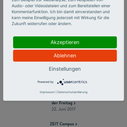
16. Oktober 2017
Audio- oder Videodateien und zum Bereitstellen einer
Kommentarfunktion. Ich bin damit einverstanden und
kann meine Einwilligung jederzeit mit Wirkung für die
DER SPIEGEL
Zukunft widerrufen oder ändern.
25. September 2017 ($)
ARD-Mediathek
Akzeptieren
21. August 2017 (Video ab Minute 40)
Ablehnen
neues deutschland
7. August 2017
Einstellungen
Tagesspiegel
Powered by
3. Juli 2017
Impressum
|
Datenschutzerklärung
der Freitag
22. Juni 2017
ZEIT Campus